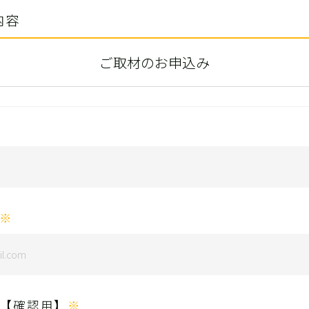
内容
ご取材のお申込み
※
【確認用】
※