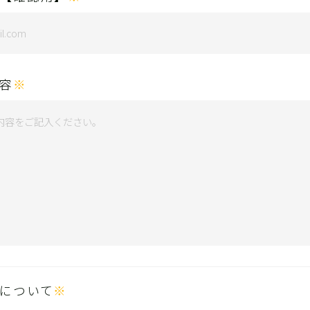
容
※
について
※