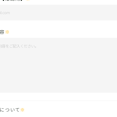
容
※
について
※