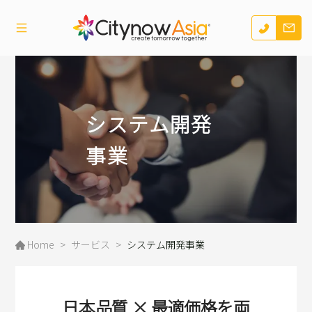
システム開発
事業
Home
>
サービス
>
システム開発事業
日本品質 × 最適価格を両